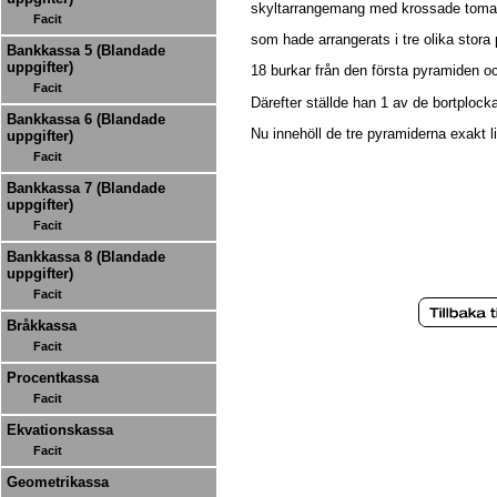
skyltarrangemang med krossade tomat
Facit
som hade arrangerats i tre olika stora
Bankkassa 5 (Blandade
uppgifter)
18 burkar från den första pyramiden o
Facit
Därefter ställde han 1 av de bortploc
Bankkassa 6 (Blandade
Nu innehöll de tre pyramiderna exakt l
uppgifter)
Facit
Bankkassa 7 (Blandade
uppgifter)
Facit
Bankkassa 8 (Blandade
uppgifter)
Facit
Bråkkassa
Facit
Procentkassa
Facit
Ekvationskassa
Facit
Geometrikassa