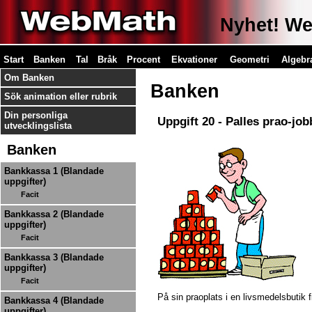
Nyhet! Web
Start
Banken
Tal
Bråk
Procent
Ekvationer
Geometri
Algebr
Om Banken
Banken
Sök animation eller rubrik
Din personliga
Uppgift 20 - Palles prao-job
utvecklingslista
Banken
Bankkassa 1 (Blandade
uppgifter)
Facit
Bankkassa 2 (Blandade
uppgifter)
Facit
Bankkassa 3 (Blandade
uppgifter)
Facit
På sin praoplats i en livsmedelsbutik f
Bankkassa 4 (Blandade
uppgifter)