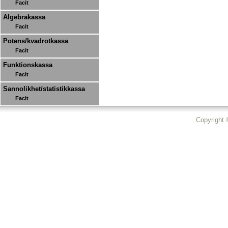
Facit
Algebrakassa
Facit
Potens/kvadrotkassa
Facit
Funktionskassa
Facit
Sannolikhet/statistikkassa
Facit
Copyright