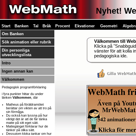
Nyhet! Web
Start
Banken
Tal
Bråk
Procent
Ekvationer
Geometri
Algebr
Om Banken
Välkommen till We
Sök animation eller rubrik
Klicka på "Snabbguide"
Din personliga
vänster för att kolla i
utvecklingslista
pedagogiska ide.
Intro
Ingen annan kan
Välkommen
Pedagogisk programförklaring
i fyra punkter hittar du under
länken
Välkommen
, där
Matheus på föräldramötet
berättar om vikten av att tro på
sin förmåga.
Du också kan lyssna på hur
viktigt det är att de får tänka
matte på sitt eget sätt.
Mattegänget förklarar hur de
tänker på olika sätt.
Dessutom kloka tankar om hur