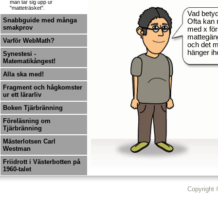
man tar sig upp ur
"matteträsket".
Vad betyd
Snabbguide med många
Ofta kan
smakprov
med x förs
mattegäng
Varför WebMath?
och det m
hänger ih
Synestesi -
Matematikångest!
Alla ska med!
Fragment och hågkomster
ur ett lärarliv
Boken Tjärbränning
Föreläsning om
Tjärbränning
Mästerlotsen Carl
Westman
Friidrott i Västerbotten på
1960-talet
Copyright