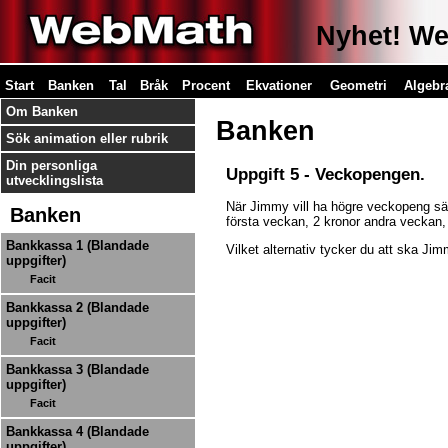
Nyhet! Web
Start
Banken
Tal
Bråk
Procent
Ekvationer
Geometri
Algebr
Om Banken
Banken
Sök animation eller rubrik
Din personliga
Uppgift 5 - Veckopengen.
utvecklingslista
När Jimmy vill ha högre veckopeng säg
Banken
första veckan, 2 kronor andra veckan,
Bankkassa 1 (Blandade
Vilket alternativ tycker du att ska Jim
uppgifter)
Facit
Bankkassa 2 (Blandade
uppgifter)
Facit
Bankkassa 3 (Blandade
uppgifter)
Facit
Bankkassa 4 (Blandade
uppgifter)