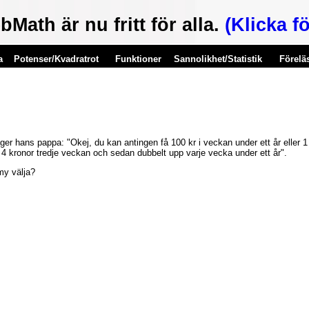
Math är nu fritt för alla.
(Klicka fö
a
Potenser/Kvadratrot
Funktioner
Sannolikhet/Statistik
Förelä
er hans pappa: "Okej, du kan antingen få 100 kr i veckan under ett år eller 1
 4 kronor tredje veckan och sedan dubbelt upp varje vecka under ett år".
my välja?