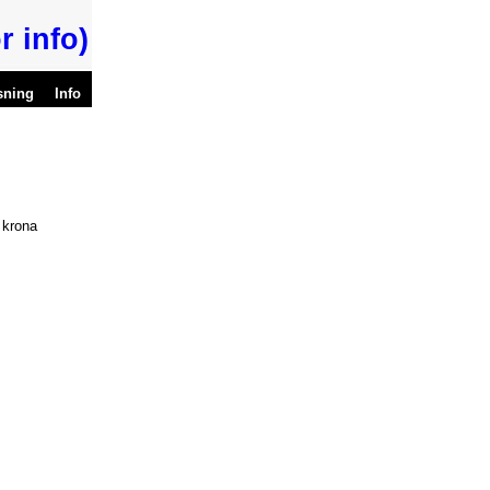
r info)
sning
Info
 krona