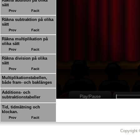
Räkna addition på olika
sätt
Prov
Facit
Räkna subtraktion på olika
sätt
Prov
Facit
Räkna multiplikation på
olika sätt
Prov
Facit
Räkna division på olika
sätt
Prov
Facit
Multiplikationstabellen,
både fram- och baklänges
Additions- och
Play/Pause
subtraktionstabeller
Tid, tidmätning och
klockan.
Prov
Facit
Copyright