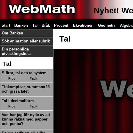
Nyhet! Web
Start
Banken
Tal
Bråk
Procent
Ekvationer
Geometri
Algebr
Om Banken
Tal
Sök animation eller rubrik
Din personliga
utvecklingslista
Tal
Siffror, tal och talsystem
Prov
Facit
Tiokompisar, summan=25
och gissa talet
Tal i decimalform
Prov
Facit
Vad har jag för nytta av att
kunna räkna med papper
och penna?