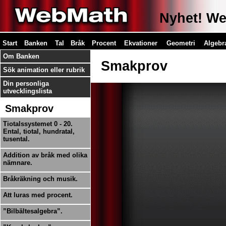
Nyhet! Web
Start
Banken
Tal
Bråk
Procent
Ekvationer
Geometri
Algebr
Om Banken
Smakprov
Sök animation eller rubrik
Din personliga
utvecklingslista
Smakprov
Tiotalssystemet 0 - 20.
Ental, tiotal, hundratal,
tusental.
Addition av bråk med olika
nämnare.
Bråkräkning och musik.
Att luras med procent.
”Bilbältesalgebra”.