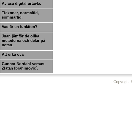
Avläsa digital urtavla.
Tidzoner, normaltid,
sommartid.
Vad är en funktion?
Juan jämför de olika
metoderna och delar på
notan.
Att orka öva
Gunnar Nordahl versus
Zlatan Ibrahimovic´.
Copyright