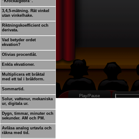
”Krockalgebra”.
3,4,5-mätning. Rät vinkel
utan vinkelhake.
Riktningskoefficient och
derivata.
Vad betyder ordet
ekvation?
Olivias procentlåt.
Enkla ekvationer.
Multiplicera ett bråktal
med ett tal i bråkform.
Sommartid.
Play/Pause
Solur, vattenur, mekaniska
ur, digitala ur.
Dygn, timmar, minuter och
sekunder. AM och PM.
Avläsa analog urtavla och
räkna med tid.